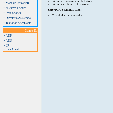
Equipo de Laparoscopía Pediátrica
> Mapa de Ubicación
Equipo para Broncofibroscopia
> Nuestros Locales
SERVICIOS GENERALES :
> Instalaciones
02 ambulancias equipadas
> Directorio Asistencial
> Teléfonos de contacto
Comité Especial Permanente
> ADP
> ADS
> LP
> Plan Anual