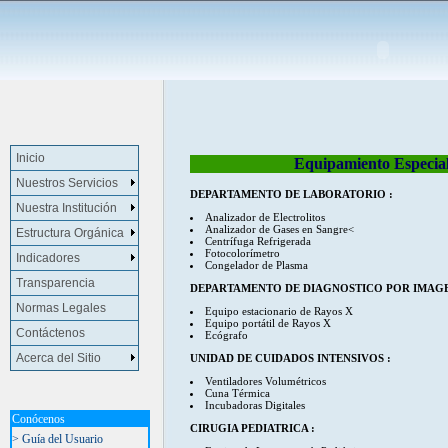
Inicio
Equipamiento Especia
Nuestros Servicios
DEPARTAMENTO DE LABORATORIO :
Nuestra Institución
Analizador de Electrolitos
Analizador de Gases en Sangre<
Estructura Orgánica
Centrífuga Refrigerada
Fotocolorímetro
Indicadores
Congelador de Plasma
Transparencia
DEPARTAMENTO DE DIAGNOSTICO POR IMAGE
Normas Legales
Equipo estacionario de Rayos X
Equipo portátil de Rayos X
Contáctenos
Ecógrafo
Acerca del Sitio
UNIDAD DE CUIDADOS INTENSIVOS :
Ventiladores Volumétricos
Cuna Térmica
Incubadoras Digitales
Conócenos
CIRUGIA PEDIATRICA :
> Guía del Usuario